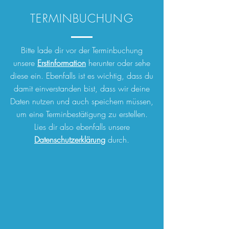
TERMINBUCHUNG
Bitte lade dir vor der Terminbuchung
unsere
Erstinformation
herunter
oder sehe
diese ein. Ebenfalls ist es wichtig, dass du
damit einverstanden bist, dass wir deine
Daten nutzen und auch speichern müssen,
um eine Terminbestätigung zu erstellen.
Lies dir also ebenfalls unsere
Datenschutzerklärung
durch.