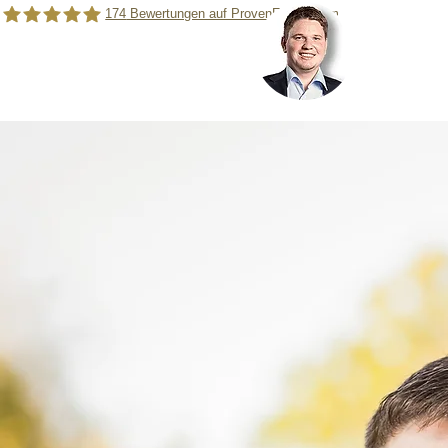
174
Bewertungen auf ProvenExpert.com
0351 - 6
0172 - 
Rainer Schamberger |Versicherungsmakler für das Handwerk