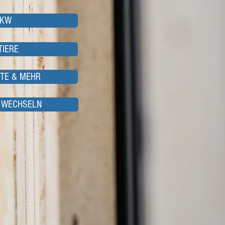
LKW
TIERE
ITE & MEHR
 WECHSELN