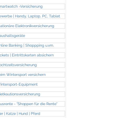
martwatch -Versicherung
ewerbe | Handy, Laptop, PC, Tablet
tationäre Elektronikversicherung
aushaltsgeräte
nline Banking | Shoppping u.vm.
ckets | Eintrittskarten absichern
ochtzeitsversicherung
eim Wintersport versichern
intersport-Equipment
ietkautionsversicherung
lusrente - "Shoppen für die Rente"
er | Katze | Hund | Pferd