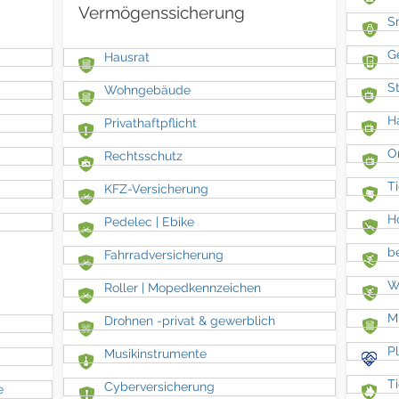
Vermögenssicherung
S
G
Hausrat
S
Wohngebäude
H
Privathaftpflicht
O
Rechtsschutz
Ti
KFZ-Versicherung
H
Pedelec | Ebike
b
Fahrradversicherung
W
Roller | Mopedkennzeichen
M
Drohnen -privat & gewerblich
P
Musikinstrumente
Ti
Cyberversicherung
e