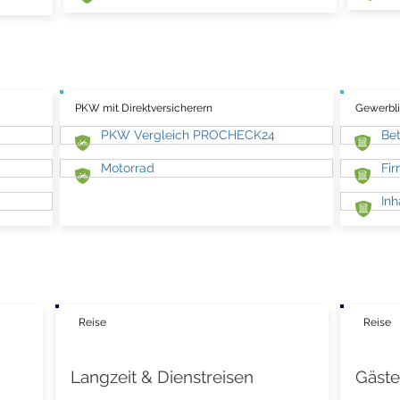
sicherung & Gewerbliche
V
PKW mit Direktversicherern
Gewerbli
PKW Vergleich PROCHECK24
Bet
Motorrad
Fi
Inh
ung Dresden
Reise
Reise
Langzeit & Dienstreisen
Gäste