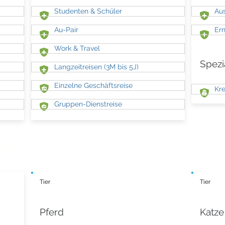
Studenten & Schüler
Aus
Au-Pair
Ern
Work & Travel
Spezi
Langzeitreisen (3M bis 5J)
Einzelne Geschäftsreise
Kre
Gruppen-Dienstreise
ngen Dresden
Tier
Tier
Pferd
Katze