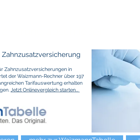
icherung abschließen.
% Zahnzusatzversicherung
 für Zahnzusatzversicherungen in
ertet der Waizmann-Rechner über 197
fangreichen Tarifauswertung erhalten
ngen.
Jetzt Onlinevergleich starten...
ieren
mehr zur WaizmannTabelle