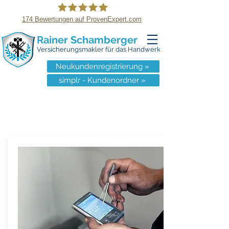
174
Bewertungen auf ProvenExpert.com
Rainer Schamberger
Rainer Schamberger
Versicherungsmakler für das Handwerk
Dresden
|Versicherungsmakler für das
Neukundenregistrierung »
simplr - Kundenordner »
Handwerk
Elektronikversicherung |
Dresden | Vergleich