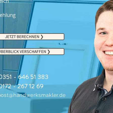
leich
fehlung
JETZT BERECHNEN ❯
ÜBERBLICK VERSCHAFFEN ❯
351 - 646 51 383
0172 - 267 12 69
post@handwerksmakler.de