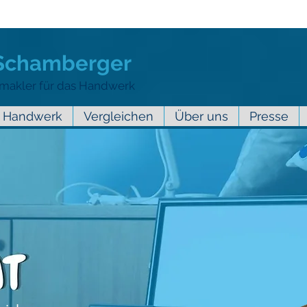
 Schamberger
makler für das Handwerk
Handwerk
Vergleichen
Über uns
Presse