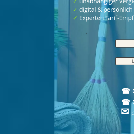
✓
unabhängiger Verg
✓
digital & persönlich
✓
Experten Tarif-Emp
☎ 0
☎
✉