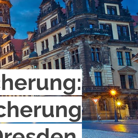
cherung:
icherung
Dresden