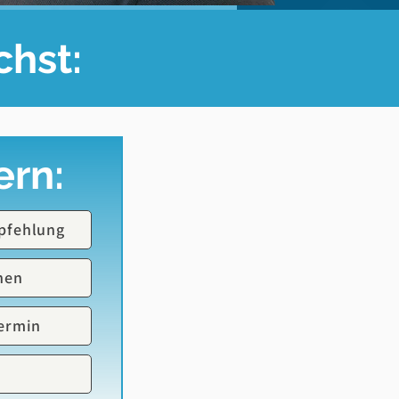
chst:
ern:
pfehlung
nen
ermin