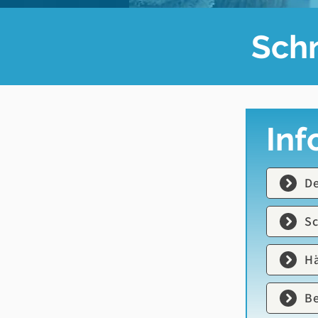
Schn
Inf
De
Sc
Hä
Be