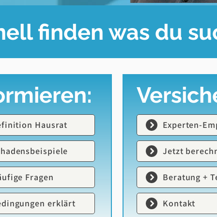
ell finden was du su
ormieren:
Versich
finition Hausrat
Experten-Em
hadensbeispiele
Jetzt berech
ufige Fragen
Beratung + T
dingungen erklärt
Kontakt