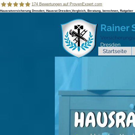
174
Bewertungen auf ProvenExpert.com
Hausratversicherung Dresden; Hausrat Dresden,Vergleich, Beratung, berechnen, Ratgeber
Rainer Schamberger |Versicherungsmakler für das Handwerk
Rainer
Versicherungs
Dresden
Startseite