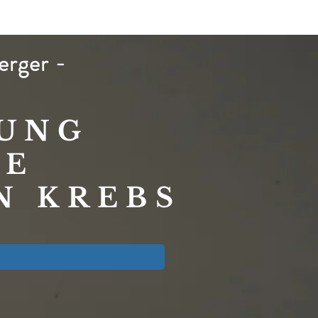
erger -
RUNG
GE
N KREBS