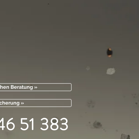
chen Beratung »
icherung »
46 51 383