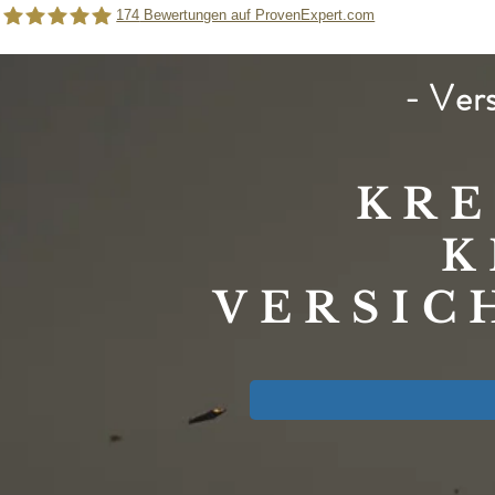
174
Bewertungen auf ProvenExpert.com
- Ver
Rainer Schamberger |Versicherungsmakler für das Handwerk
KRE
K
VERSIC