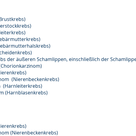
rustkrebs)
ierstockkrebs)
eiterkrebs)
ebärmutterkrebs)
Gebärmutterhalskrebs)
Scheidenkrebs)
bs der äußeren Schamlippen, einschließlich der Schamlipp
(Chorionkarzinom)
ierenkrebs)
nom (Nierenbeckenkrebs)
 (Harnleiterkrebs)
m (Harnblasenkrebs)
ierenkrebs)
nom (Nierenbeckenkrebs)